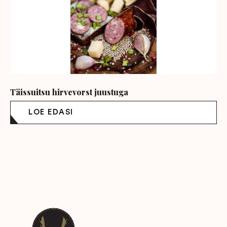
Täissuitsu hirvevorst juustuga