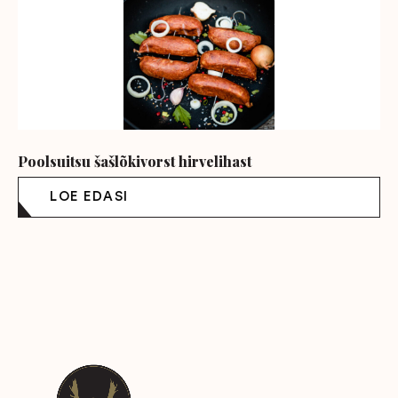
Poolsuitsu šašlõkivorst hirvelihast