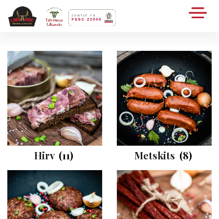
Hirv
(11)
Metskits
(8)