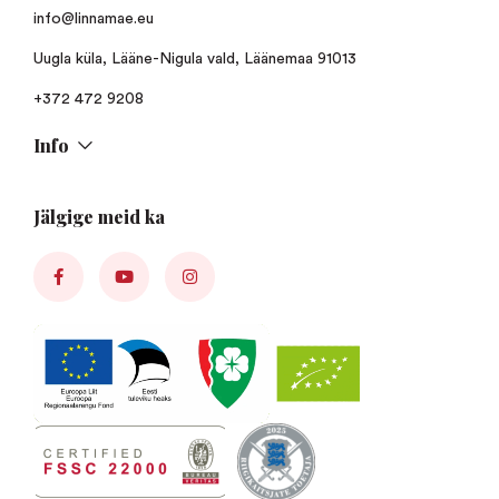
info@linnamae.eu
Uugla küla, Lääne-Nigula vald, Läänemaa 91013
+372 472 9208
Info
Jälgige meid ka