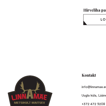
Hirveliha pa
LO
Kontakt
info@linnamae.e
Uugla küla, Lää
+372 472 9208