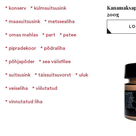
Kanamaksapas
konserv
külmsuitsusink
200g
maasuitsusink
metssealiha
LO
omas mahlas
part
patee
pipradekoor
põdraliha
põhjapõder
sea välisfilee
suitsusink
täissuitsuvorst
uluk
veiseliha
viilutatud
vinnutatud liha