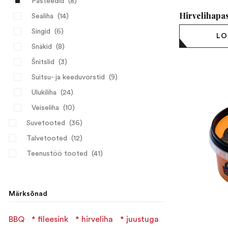
Pasteedid
(8)
Hirvelihapa
Sealiha
(14)
Singid
(6)
LO
Snäkid
(8)
Šnitslid
(3)
Suitsu- ja keeduvorstid
(9)
Ulukiliha
(24)
Veiseliha
(10)
Suvetooted
(36)
Talvetooted
(12)
Teenustöö tooted
(41)
Märksõnad
BBQ
fileesink
hirveliha
juustuga