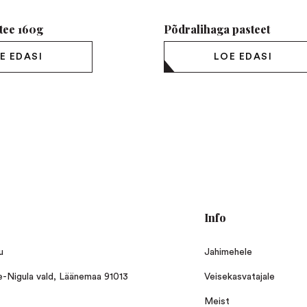
tee 160g
Põdralihaga pasteet
E EDASI
LOE EDASI
Info
u
Jahimehele
ne-Nigula vald, Läänemaa 91013
Veisekasvatajale
Meist