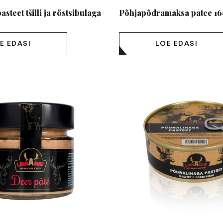
teet tšilli ja röstsibulaga
Põhjapõdramaksa patee 1
E EDASI
LOE EDASI