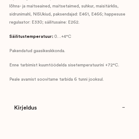
lõhna- ja maitseained, maitsetaimed, suhkur, maisitärklis,
sidrunimahl, NISUkiud, paksendajad: E461, E466; happesuse
regulaator: E330; säilitusaine: E262.
Säilitustemperatuur:
0…+4°C
Pakendatud gaasikeskkonda.
Enne tarbimist kuumtöödelda sisetemperatuurini +72°C.
Peale avamist soovitame tarbida 6 tunni jooksul.
Kirjeldus