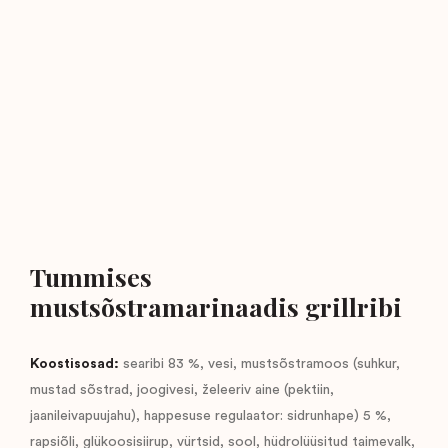
Tummises
mustsõstramarinaadis grillribi
Koostisosad:
searibi 83 %, vesi, mustsõstramoos (suhkur,
mustad sõstrad, joogivesi, želeeriv aine (pektiin,
jaanileivapuujahu), happesuse regulaator: sidrunhape) 5 %,
rapsiõli, glükoosisiirup, vürtsid, sool, hüdrolüüsitud taimevalk,