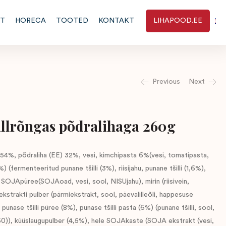
RT
HORECA
TOOTED
KONTAKT
LIHAPOOD.EE
Previous
Next
illrõngas põdralihaga 260g
) 54%, põdraliha (EE) 32%, vesi, kimchipasta 6%(vesi, tomatipasta,
) (fermenteeritud punane tšilli (3%), riisijahu, punane tšilli (1,6%),
, SOJApüree(SOJAoad, vesi, sool, NISUjahu), mirin (riisivein,
iekstrakti pulber (pärmiekstrakt, sool, päevalilleõli, happesuse
punase tšilli püree (8%), punase tšilli pasta (6%) (punane tšilli, sool,
0)), küüslaugupulber (4,5%), hele SOJAkaste (SOJA ekstrakt (vesi,