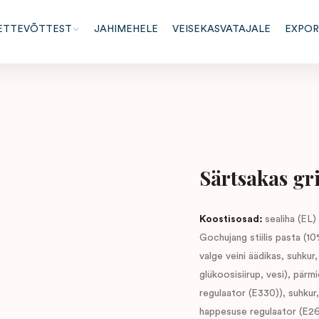
ETTEVÕTTEST
JAHIMEHELE
VEISEKASVATAJALE
EXPO
Särtsakas gr
Koostisosad:
sealiha (EL
Gochujang stiilis pasta (10%
valge veini äädikas, suhkur
glükoosisiirup, vesi), pärm
regulaator (E330)), suhkur, 
happesuse regulaator (E26