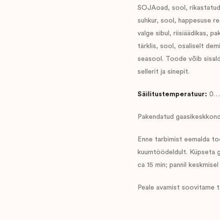
SOJAoad, sool, rikastatud N
suhkur, sool, happesuse re
valge sibul, riisiäädikas, p
tärklis, sool, osaliselt de
seasool. Toode võib sisald
sellerit ja sinepit.
Säilitustemperatuur:
0…
Pakendatud gaasikeskkond
Enne tarbimist eemalda to
kuumtöödeldult. Küpseta gr
ca 15 min; pannil keskmise
Peale avamist soovitame ta