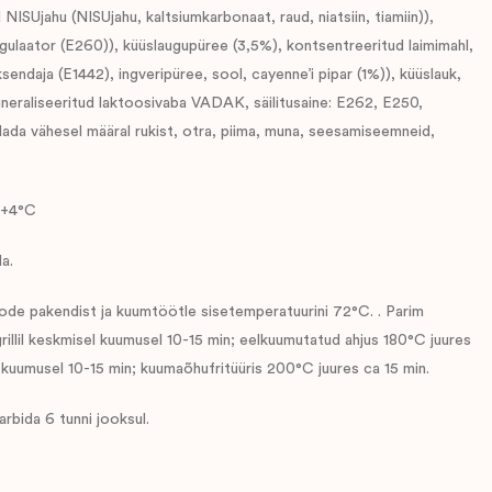
ISUjahu (NISUjahu, kaltsiumkarbonaat, raud, niatsiin, tiamiin)),
gulaator (E260)), küüslaugupüree (3,5%), kontsentreeritud laimimahl,
aksendaja (E1442), ingveripüree, sool, cayenne’i pipar (1%)), küüslauk,
mineraliseeritud laktoosivaba VADAK, säilitusaine: E262, E250,
ada vähesel määral rukist, otra, piima, muna, seesamiseemneid,
+4°C
a.
ode pakendist ja kuumtöötle sisetemperatuurini 72°C. . Parim
illil keskmisel kuumusel 10-15 min; eelkuumutatud ahjus 180°C juures
l kuumusel 10-15 min; kuumaõhufritüüris 200°C juures ca 15 min.
rbida 6 tunni jooksul.