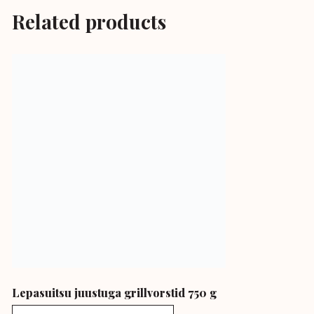
Related products
Lepasuitsu juustuga grillvorstid 750 g