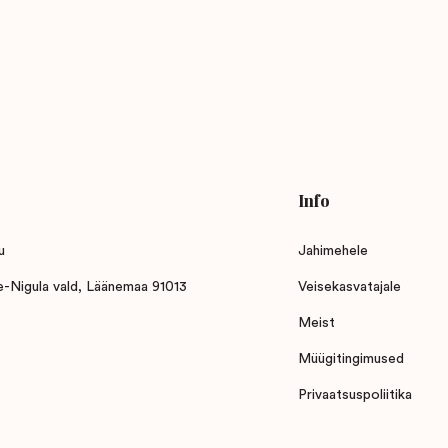
Info
u
Jahimehele
ne-Nigula vald, Läänemaa 91013
Veisekasvatajale
Meist
Müügitingimused
Privaatsuspoliitika