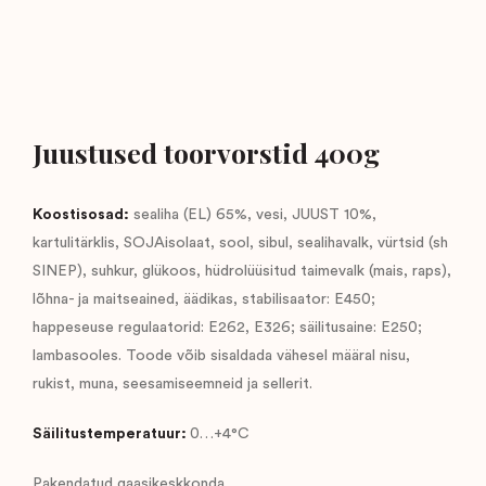
Juustused toorvorstid 400g
Koostisosad:
sealiha (EL) 65%, vesi, JUUST 10%,
kartulitärklis, SOJAisolaat, sool, sibul, sealihavalk, vürtsid (sh
SINEP), suhkur, glükoos, hüdrolüüsitud taimevalk (mais, raps),
lõhna- ja maitseained, äädikas, stabilisaator: E450;
happeseuse regulaatorid: E262, E326; säilitusaine: E250;
lambasooles. Toode võib sisaldada vähesel määral nisu,
rukist, muna, seesamiseemneid ja sellerit.
Säilitustemperatuur:
0…+4°C
Pakendatud gaasikeskkonda.