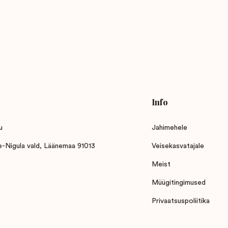
Info
u
Jahimehele
ne-Nigula vald, Läänemaa 91013
Veisekasvatajale
Meist
Müügitingimused
Privaatsuspoliitika