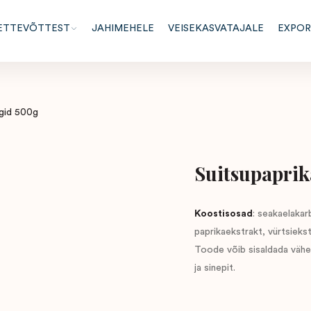
ETTEVÕTTEST
JAHIMEHELE
VEISEKASVATAJALE
EXPO
igid 500g
Suitsupaprik
Koostisosad
: seakaelakar
paprikaekstrakt, vürtsieks
Toode võib sisaldada vähes
ja sinepit.