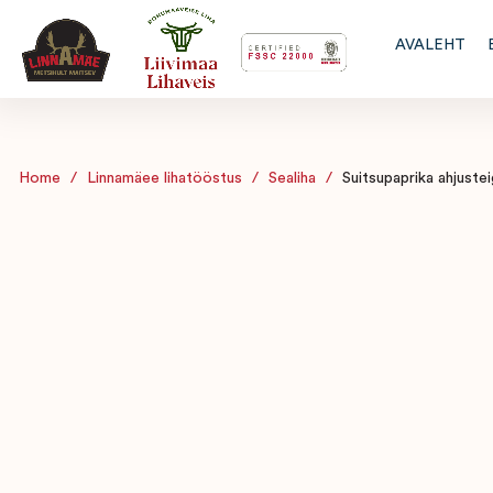
AVALEHT
Home
/
Linnamäee lihatööstus
/
Sealiha
/
Suitsupaprika ahjuste