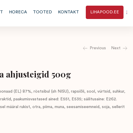
RT
HORECA
TOOTED
KONTAKT
LIHAPOOD.EE
Previous
Next
a ahjusteigid 500g
bonaad (EL) 87%, röstsibul (sh NISU), rapsiõli, sool, vürtsid, suhkur,
traktid, paakumisvastased ained: E551, E535; säilitusaine: E262.
el määral rukist, otra, piima, muna, seesamiseemneid, soja, sellerit