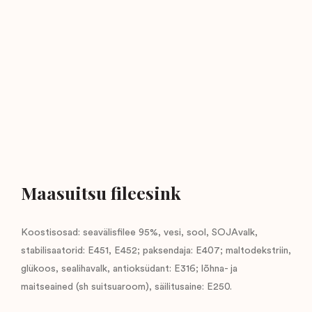
Maasuitsu fileesink
Koostisosad: seavälisfilee 95%, vesi, sool, SOJAvalk,
stabilisaatorid: E451, E452; paksendaja: E407; maltodekstriin,
glükoos, sealihavalk, antioksüdant: E316; lõhna- ja
maitseained (sh suitsuaroom), säilitusaine: E250.