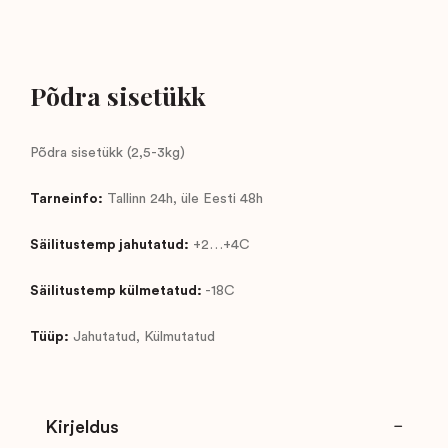
Põdra sisetükk
Põdra sisetükk (2,5-3kg)
Tarneinfo:
Tallinn 24h, üle Eesti 48h
Säilitustemp jahutatud:
+2…+4C
Säilitustemp külmetatud:
-18C
Tüüp:
Jahutatud, Külmutatud
Kirjeldus