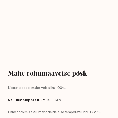
Mahe rohumaaveise põsk
Koostisosad: mahe veiseliha 100%.
Säilitustemperatuur:
+2…+4ºC
Enne tarbimist kuumtöödelda sisetemperatuurini +72 °C.