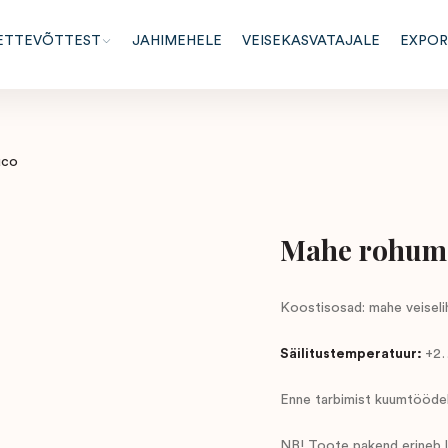
ETTEVÕTTEST
JAHIMEHELE
VEISEKASVATAJALE
EXPO
uco
Mahe rohuma
Koostisosad: mahe veiseli
Säilitustemperatuur:
+2
Enne tarbimist kuumtöödel
NB! Toote pakend erineb li