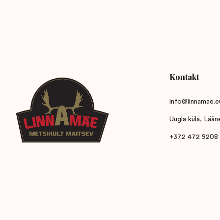
Kontakt
info@linnamae.e
Uugla küla, Lää
+372 472 9208