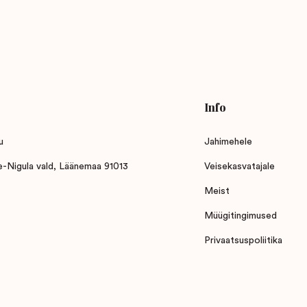
Info
u
Jahimehele
ne-Nigula vald, Läänemaa 91013
Veisekasvatajale
Meist
Müügitingimused
Privaatsuspoliitika