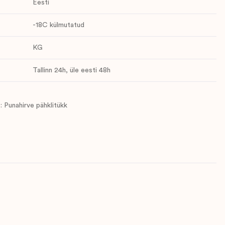
Eesti
-18C külmutatud
KG
Tallinn 24h, üle eesti 48h
 : Punahirve pähklitükk